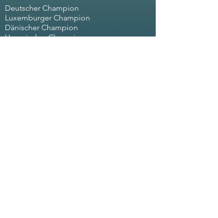
Deutscher Champi
on
Luxemburger Champion
Dänischer Champion
Ungarischer Champion
Bundessieger 2022
Holland Cup Winner 2022
Bundessieger 2021
German Winner 2021
Züchter
Vanessa Verstappen Drittgeest 7 27432
Hipstedt
Telefon (+49)
0172-54 26 374
eMail:
nessa.verstappen@ewetel.net